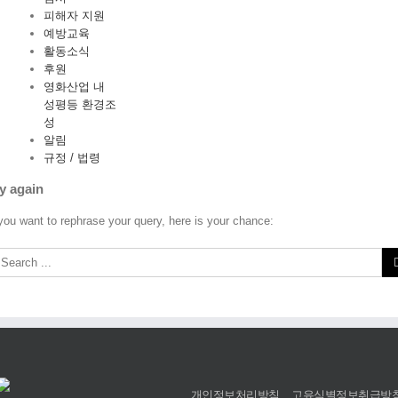
피해자 지원
예방교육
활동소식
후원
영화산업 내
성평등 환경조
성
알림
규정 / 법령
y again
 you want to rephrase your query, here is your chance:
개인정보처리방침
고유식별정보취급방