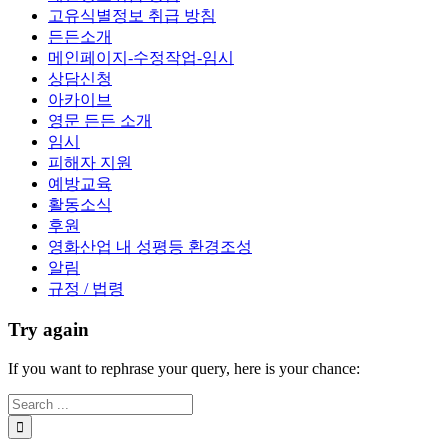
고유식별정보 취급 방침
든든소개
메인페이지-수정작업-임시
상담신청
아카이브
영문 든든 소개
임시
피해자 지원
예방교육
활동소식
후원
영화산업 내 성평등 환경조성
알림
규정 / 법령
Try again
If you want to rephrase your query, here is your chance: