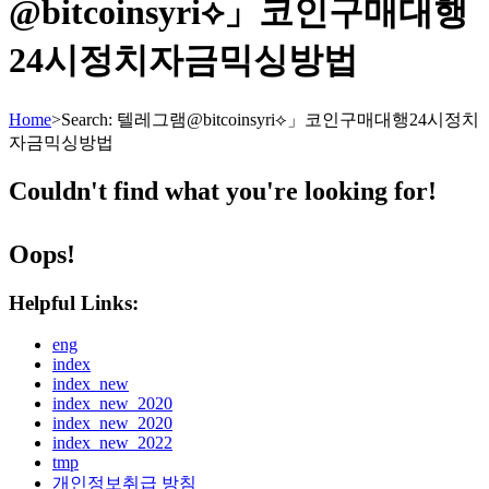
@bitcoinsyri⟡」코인구매대행
24시정치자금믹싱방법
Home
>
Search: 텔레그램@bitcoinsyri⟡」코인구매대행24시정치
자금믹싱방법
Couldn't find what you're looking for!
Oops!
Helpful Links:
eng
index
index_new
index_new_2020
index_new_2020
index_new_2022
tmp
개인정보취급 방침