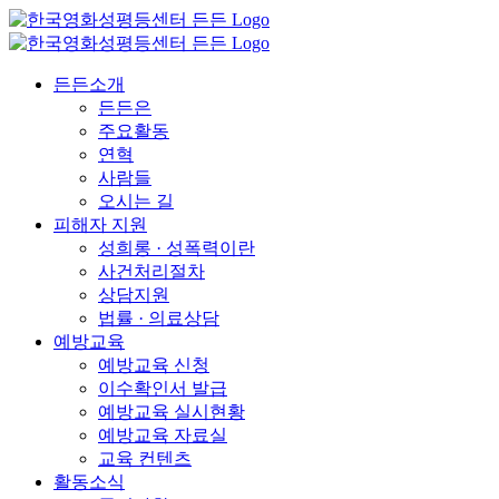
든든소개
든든은
주요활동
연혁
사람들
오시는 길
피해자 지원
성희롱 · 성폭력이란
사건처리절차
상담지원
법률 · 의료상담
예방교육
예방교육 신청
이수확인서 발급
예방교육 실시현황
예방교육 자료실
교육 컨텐츠
활동소식