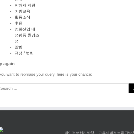
피해자 지원
예방교육
활동소식
후원
영화산업 내
성평등 환경조
성
알림
규정 / 법령
y again
 you want to rephrase your query, here is your chance:
개인정보처리방침
고유식별정보취급방