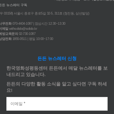
든든 뉴스레터 구독
(우 03158) 서울시 종로구 종로5길 32-5, 311호 (청진동, 삼선빌딩)
사무전화
070-4404-1087 | 점심시간 12:30~13:30
이메일
withsolido@solido.kr
예방교육문의
02-730-1087
상담전화
1855-0511 | 평일 10:00~17:00
든든 뉴스레터 신청
한국영화성평등센터 든든에서 매달 뉴스레터를 보
내드리고 있습니다.
든든의 다양한 활동 소식을 알고 싶다면 구독 하세
요!