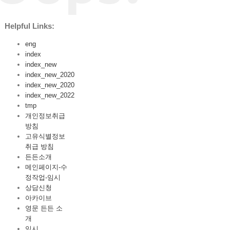
Helpful Links:
eng
index
index_new
index_new_2020
index_new_2020
index_new_2022
tmp
개인정보취급
방침
고유식별정보
취급 방침
든든소개
메인페이지-수
정작업-임시
상담신청
아카이브
영문 든든 소
개
임시