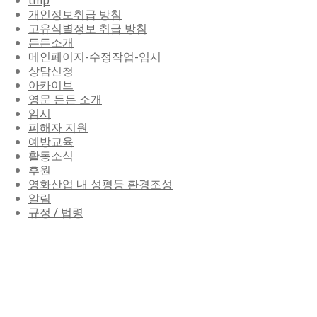
개인정보취급 방침
고유식별정보 취급 방침
든든소개
메인페이지-수정작업-임시
상담신청
아카이브
영문 든든 소개
임시
피해자 지원
예방교육
활동소식
후원
영화산업 내 성평등 환경조성
알림
규정 / 법령