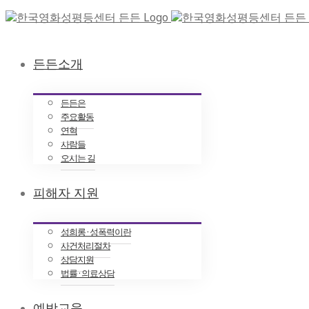
든든소개
든든은
주요활동
연혁
사람들
오시는 길
피해자 지원
성희롱 · 성폭력이란
사건처리절차
상담지원
법률 · 의료상담
예방교육