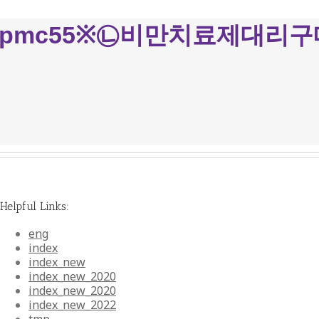
r: 텔레:bpmc55※㉡비만치료
Helpful Links:
eng
index
index_new
index_new_2020
index_new_2020
index_new_2022
tmp