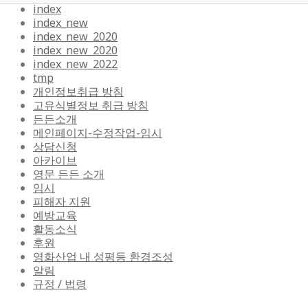
index
index_new
index_new_2020
index_new_2020
index_new_2022
tmp
개인정보취급 방침
고유식별정보 취급 방침
든든소개
메인페이지-수정작업-임시
상담신청
아카이브
영문 든든 소개
임시
피해자 지원
예방교육
활동소식
후원
영화산업 내 성평등 환경조성
알림
규정 / 법령