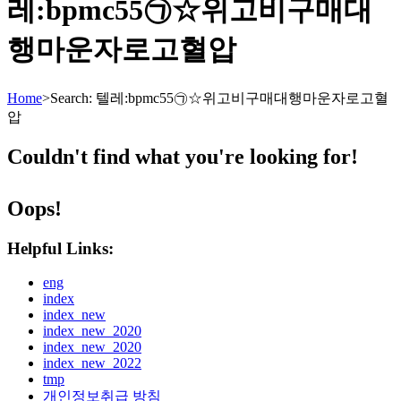
레:bpmc55㉠☆위고비구매대
행마운자로고혈압
Home
>
Search: 텔레:bpmc55㉠☆위고비구매대행마운자로고혈
압
Couldn't find what you're looking for!
Oops!
Helpful Links:
eng
index
index_new
index_new_2020
index_new_2020
index_new_2022
tmp
개인정보취급 방침