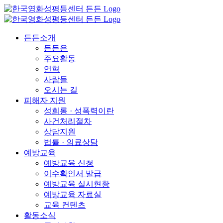
든든소개
든든은
주요활동
연혁
사람들
오시는 길
피해자 지원
성희롱 · 성폭력이란
사건처리절차
상담지원
법률 · 의료상담
예방교육
예방교육 신청
이수확인서 발급
예방교육 실시현황
예방교육 자료실
교육 컨텐츠
활동소식