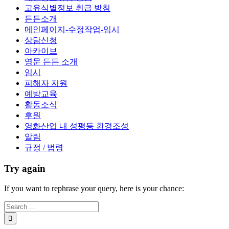
고유식별정보 취급 방침
든든소개
메인페이지-수정작업-임시
상담신청
아카이브
영문 든든 소개
임시
피해자 지원
예방교육
활동소식
후원
영화산업 내 성평등 환경조성
알림
규정 / 법령
Try again
If you want to rephrase your query, here is your chance: