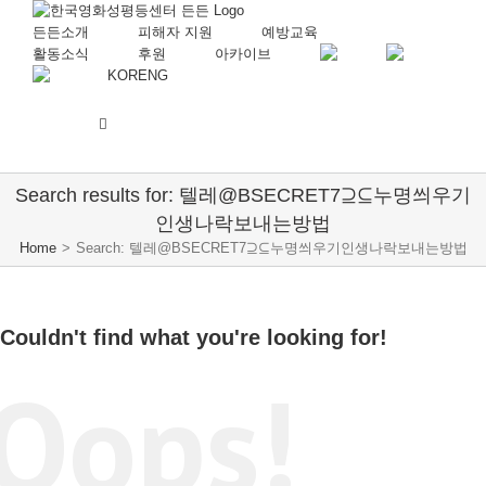
든든소개
피해자 지원
예방교육
활동소식
후원
아카이브
KOR
ENG
Search results for: 텔레@BSECRET7⊇⊆누명씌우기
인생나락보내는방법
Home
>
Search: 텔레@BSECRET7⊇⊆누명씌우기인생나락보내는방법
Couldn't find what you're looking for!
Oops!