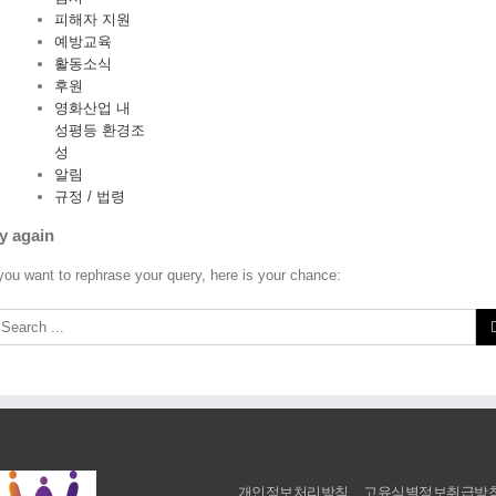
피해자 지원
예방교육
활동소식
후원
영화산업 내
성평등 환경조
성
알림
규정 / 법령
y again
 you want to rephrase your query, here is your chance:
개인정보처리방침
고유식별정보취급방