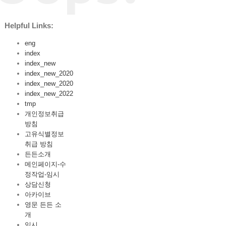
Helpful Links:
eng
index
index_new
index_new_2020
index_new_2020
index_new_2022
tmp
개인정보취급
방침
고유식별정보
취급 방침
든든소개
메인페이지-수
정작업-임시
상담신청
아카이브
영문 든든 소
개
임시