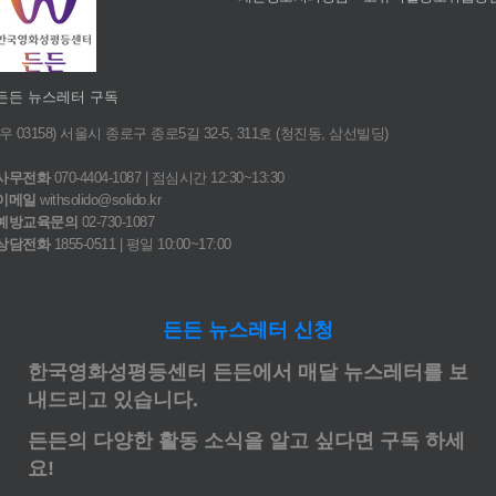
든든 뉴스레터 구독
(우 03158) 서울시 종로구 종로5길 32-5, 311호 (청진동, 삼선빌딩)
사무전화
070-4404-1087 | 점심시간 12:30~13:30
이메일
withsolido@solido.kr
예방교육문의
02-730-1087
상담전화
1855-0511 | 평일 10:00~17:00
든든 뉴스레터 신청
한국영화성평등센터 든든에서 매달 뉴스레터를 보
내드리고 있습니다.
든든의 다양한 활동 소식을 알고 싶다면 구독 하세
요!