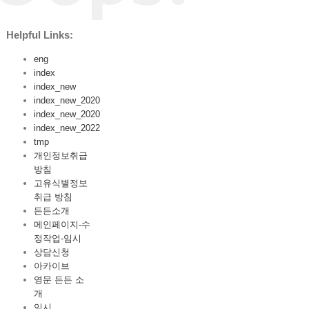
Helpful Links:
eng
index
index_new
index_new_2020
index_new_2020
index_new_2022
tmp
개인정보취급
방침
고유식별정보
취급 방침
든든소개
메인페이지-수
정작업-임시
상담신청
아카이브
영문 든든 소
개
임시