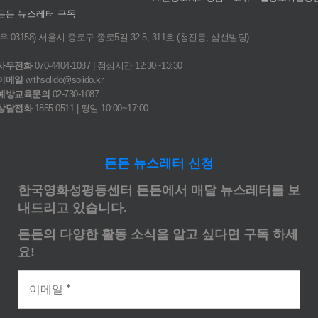
든든 뉴스레터 구독
(우 03158) 서울시 종로구 종로5길 32-5, 311호 (청진동, 삼선빌딩)
사무전화
070-4404-1087 | 점심시간 12:30~13:30
이메일
withsolido@solido.kr
예방교육문의
02-730-1087
상담전화
1855-0511 | 평일 10:00~17:00
든든 뉴스레터 신청
한국영화성평등센터 든든에서 매달 뉴스레터를 보
내드리고 있습니다.
든든의 다양한 활동 소식을 알고 싶다면 구독 하세
요!