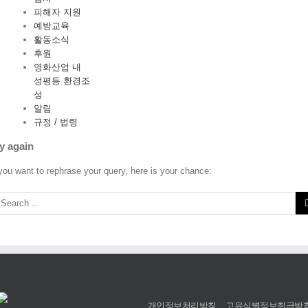
피해자 지원
예방교육
활동소식
후원
영화산업 내
성평등 환경조
성
알림
규정 / 법령
y again
 you want to rephrase your query, here is your chance:
개인정보처리방침
고유식별정보취급방