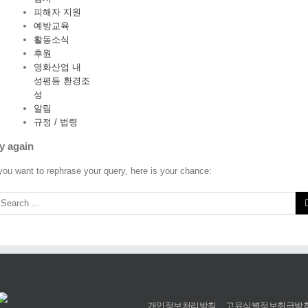
피해자 지원
예방교육
활동소식
후원
영화산업 내
성평등 환경조
성
알림
규정 / 법령
y again
 you want to rephrase your query, here is your chance:
개인정보처리방침
고유식별정보취급방