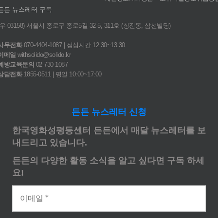
든든 뉴스레터 구독
(우 03158) 서울시 종로구 종로5길 32-5, 311호 (청진동, 삼선빌딩)
사무전화
070-4404-1087 | 점심시간 12:30~13:30
이메일
withsolido@solido.kr
예방교육문의
02-730-1087
상담전화
1855-0511 | 평일 10:00~17:00
든든 뉴스레터 신청
한국영화성평등센터 든든에서 매달 뉴스레터를 보
내드리고 있습니다.
든든의 다양한 활동 소식을 알고 싶다면 구독 하세
요!