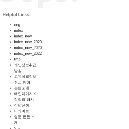
Helpful Links:
eng
index
index_new
index_new_2020
index_new_2020
index_new_2022
tmp
개인정보취급
방침
고유식별정보
취급 방침
든든소개
메인페이지-수
정작업-임시
상담신청
아카이브
영문 든든 소
개
임시