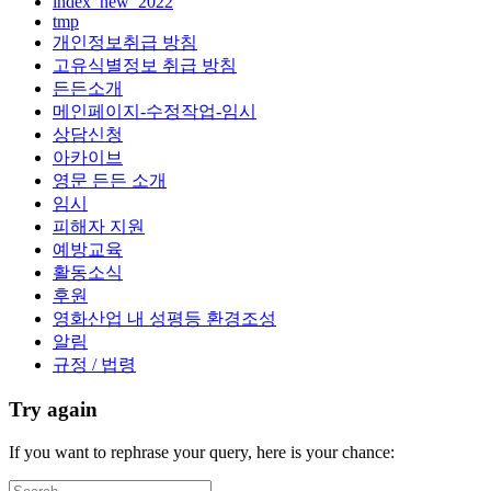
index_new_2022
tmp
개인정보취급 방침
고유식별정보 취급 방침
든든소개
메인페이지-수정작업-임시
상담신청
아카이브
영문 든든 소개
임시
피해자 지원
예방교육
활동소식
후원
영화산업 내 성평등 환경조성
알림
규정 / 법령
Try again
If you want to rephrase your query, here is your chance: