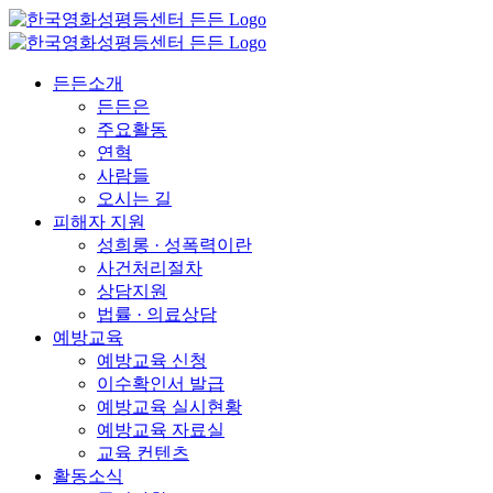
든든소개
든든은
주요활동
연혁
사람들
오시는 길
피해자 지원
성희롱 · 성폭력이란
사건처리절차
상담지원
법률 · 의료상담
예방교육
예방교육 신청
이수확인서 발급
예방교육 실시현황
예방교육 자료실
교육 컨텐츠
활동소식