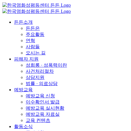
든든소개
든든은
주요활동
연혁
사람들
오시는 길
피해자 지원
성희롱 · 성폭력이란
사건처리절차
상담지원
법률 · 의료상담
예방교육
예방교육 신청
이수확인서 발급
예방교육 실시현황
예방교육 자료실
교육 컨텐츠
활동소식