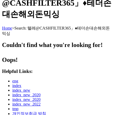
@CASHFILTER365」♦테더손
대손해외돈믹싱
Home
>
Search: 텔레@CASHFILTER365」♦테더손대손해외돈
믹싱
Couldn't find what you're looking for!
Oops!
Helpful Links:
eng
index
index_new
index_new_2020
index_new_2020
index_new_2022
tmp
개인정보취급 방침