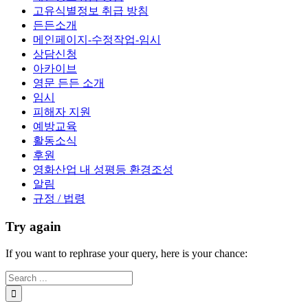
고유식별정보 취급 방침
든든소개
메인페이지-수정작업-임시
상담신청
아카이브
영문 든든 소개
임시
피해자 지원
예방교육
활동소식
후원
영화산업 내 성평등 환경조성
알림
규정 / 법령
Try again
If you want to rephrase your query, here is your chance: