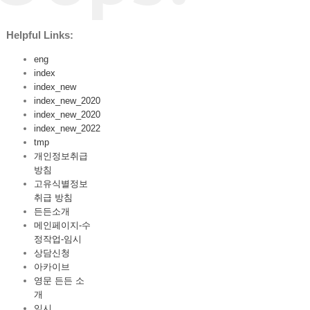
Helpful Links:
eng
index
index_new
index_new_2020
index_new_2020
index_new_2022
tmp
개인정보취급
방침
고유식별정보
취급 방침
든든소개
메인페이지-수
정작업-임시
상담신청
아카이브
영문 든든 소
개
임시