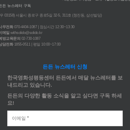
든든 뉴스레터 구독
(우 03158) 서울시 종로구 종로5길 32-5, 311호 (청진동, 삼선빌딩)
사무전화
070-4404-1087 | 점심시간 12:30~13:30
이메일
withsolido@solido.kr
예방교육문의
02-730-1087
상담전화
1855-0511 | 평일 10:00~17:00
든든 뉴스레터 신청
한국영화성평등센터 든든에서 매달 뉴스레터를 보
내드리고 있습니다.
든든의 다양한 활동 소식을 알고 싶다면 구독 하세
요!