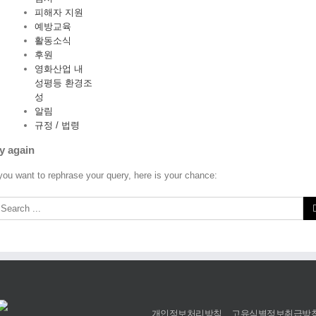
피해자 지원
예방교육
활동소식
후원
영화산업 내
성평등 환경조
성
알림
규정 / 법령
y again
 you want to rephrase your query, here is your chance:
개인정보처리방침
고유식별정보취급방