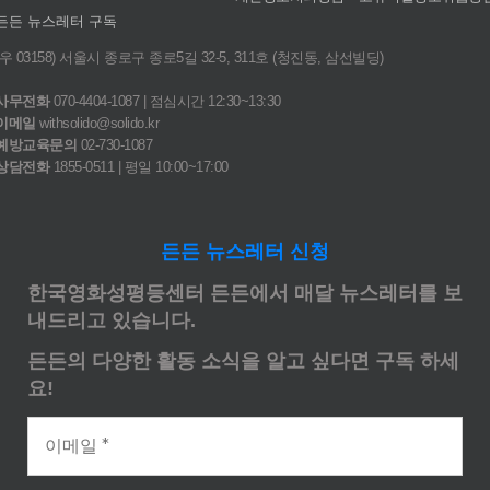
든든 뉴스레터 구독
(우 03158) 서울시 종로구 종로5길 32-5, 311호 (청진동, 삼선빌딩)
사무전화
070-4404-1087 | 점심시간 12:30~13:30
이메일
withsolido@solido.kr
예방교육문의
02-730-1087
상담전화
1855-0511 | 평일 10:00~17:00
든든 뉴스레터 신청
한국영화성평등센터 든든에서 매달 뉴스레터를 보
내드리고 있습니다.
든든의 다양한 활동 소식을 알고 싶다면 구독 하세
요!