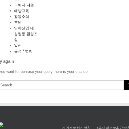
피해자 지원
예방교육
활동소식
후원
영화산업 내
성평등 환경조
성
알림
규정 / 법령
y again
 you want to rephrase your query, here is your chance:
개인정보처리방침
고유식별정보취급방