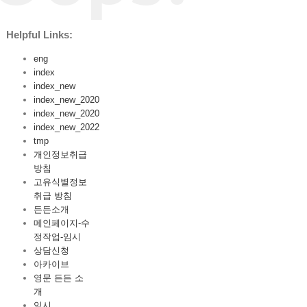
Helpful Links:
eng
index
index_new
index_new_2020
index_new_2020
index_new_2022
tmp
개인정보취급
방침
고유식별정보
취급 방침
든든소개
메인페이지-수
정작업-임시
상담신청
아카이브
영문 든든 소
개
임시