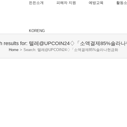
든든소개
피해자 지원
예방교육
활동
KOR
ENG
ch results for: 텔레@UPCOIN24♢「소액결제85%솔
Home
>
Search: 텔레@UPCOIN24♢「소액결제85%솔라나현금화