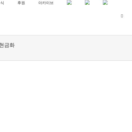
소식
후원
아카이브
라나현금화