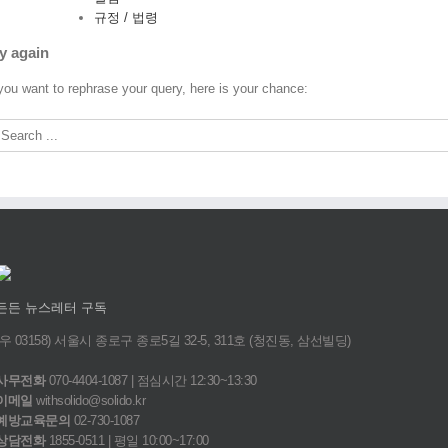
규정 / 법령
y again
 you want to rephrase your query, here is your chance:
든든 뉴스레터 구독
(우 03158) 서울시 종로구 종로5길 32-5, 311호 (청진동, 삼선빌딩)
사무전화
070-4404-1087 | 점심시간 12:30~13:30
이메일
withsolido@solido.kr
예방교육문의
02-730-1087
상담전화
1855-0511 | 평일 10:00~17:00