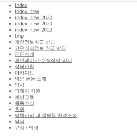
index
index_new
index_new_2020
index_new_2020
index_new_2022
tmp
개인정보취급 방침
고유식별정보 취급 방침
든든소개
메인페이지-수정작업-임시
상담신청
아카이브
영문 든든 소개
임시
피해자 지원
예방교육
활동소식
후원
영화산업 내 성평등 환경조성
알림
규정 / 법령