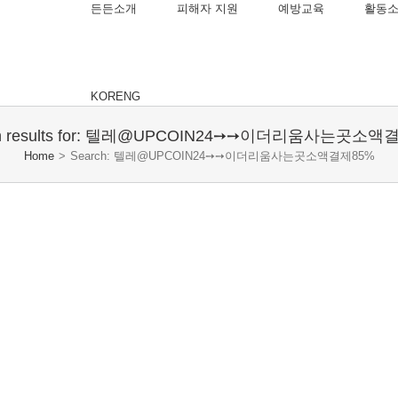
든든소개
피해자 지원
예방교육
활동
KOR
ENG
ch results for: 텔레@UPCOIN24➙➙이더리움사는곳소액
Home
>
Search: 텔레@UPCOIN24➙➙이더리움사는곳소액결제85%