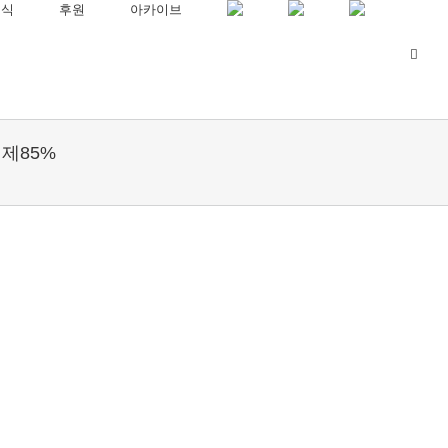
소식
후원
아카이브
결제85%