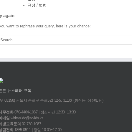
규정 / 법령
y again
 you want to rephrase your query, here is your chance:
든든 뉴스레터 구독
(우 03158) 서울시 종로구 종로5길 32-5, 311호 (청진동, 삼선빌딩)
사무전화
070-4404-1087 | 점심시간 12:30~13:30
이메일
withsolido@solido.kr
예방교육문의
02-730-1087
상담전화
1855-0511 | 평일 10:00~17:00