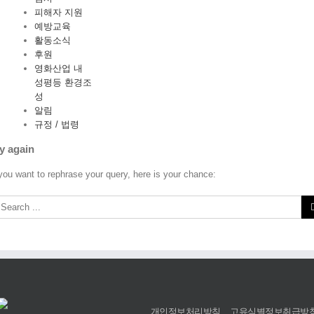
피해자 지원
예방교육
활동소식
후원
영화산업 내
성평등 환경조
성
알림
규정 / 법령
y again
 you want to rephrase your query, here is your chance:
개인정보처리방침
고유식별정보취급방