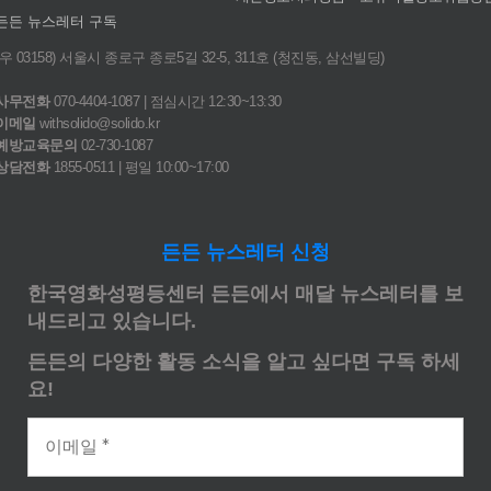
든든 뉴스레터 구독
(우 03158) 서울시 종로구 종로5길 32-5, 311호 (청진동, 삼선빌딩)
사무전화
070-4404-1087 | 점심시간 12:30~13:30
이메일
withsolido@solido.kr
예방교육문의
02-730-1087
상담전화
1855-0511 | 평일 10:00~17:00
든든 뉴스레터 신청
한국영화성평등센터 든든에서 매달 뉴스레터를 보
내드리고 있습니다.
든든의 다양한 활동 소식을 알고 싶다면 구독 하세
요!