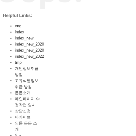
Helpful Links:
eng
index
index_new
index_new_2020
index_new_2020
index_new_2022
tmp
개인정보취급
방침
고유식별정보
취급 방침
든든소개
메인페이지-수
정작업-임시
상담신청
아카이브
영문 든든 소
개
임시