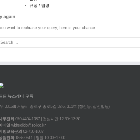
규정 / 법령
y again
 you want to rephrase your query, here is your chance:
든든 뉴스레터 구독
(우 03158) 서울시 종로구 종로5길 32-5, 311호 (청진동, 삼선빌딩)
사무전화
070-4404-1087 | 점심시간 12:30~13:30
이메일
withsolido@solido.kr
예방교육문의
02-730-1087
상담전화
1855-0511 | 평일 10:00~17:00