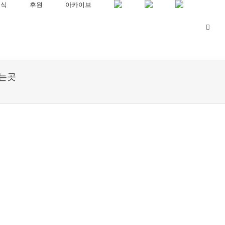
소식
후원
아카이브
파는곳