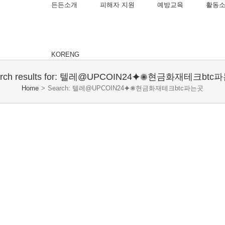
든든소개
피해자 지원
예방교육
활동
KOR
ENG
arch results for: 텔레@UPCOIN24⯌✺현금화재테크btc
Home
>
Search: 텔레@UPCOIN24⯌✺현금화재테크btc파는곳