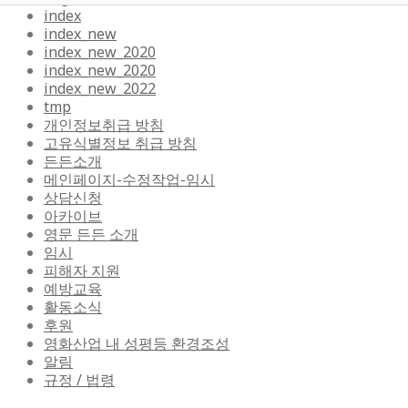
index
index_new
index_new_2020
index_new_2020
index_new_2022
tmp
개인정보취급 방침
고유식별정보 취급 방침
든든소개
메인페이지-수정작업-임시
상담신청
아카이브
영문 든든 소개
임시
피해자 지원
예방교육
활동소식
후원
영화산업 내 성평등 환경조성
알림
규정 / 법령