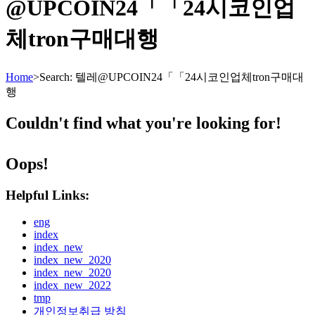
@UPCOIN24「「24시코인업
체tron구매대행
Home
>
Search: 텔레@UPCOIN24「「24시코인업체tron구매대
행
Couldn't find what you're looking for!
Oops!
Helpful Links:
eng
index
index_new
index_new_2020
index_new_2020
index_new_2022
tmp
개인정보취급 방침