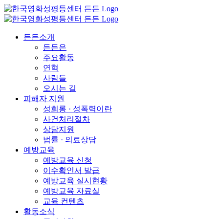
든든소개
든든은
주요활동
연혁
사람들
오시는 길
피해자 지원
성희롱 · 성폭력이란
사건처리절차
상담지원
법률 · 의료상담
예방교육
예방교육 신청
이수확인서 발급
예방교육 실시현황
예방교육 자료실
교육 컨텐츠
활동소식