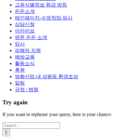
고유식별정보 취급 방침
든든소개
메인페이지-수정작업-임시
상담신청
아카이브
영문 든든 소개
임시
피해자 지원
예방교육
활동소식
후원
영화산업 내 성평등 환경조성
알림
규정 / 법령
Try again
If you want to rephrase your query, here is your chance: