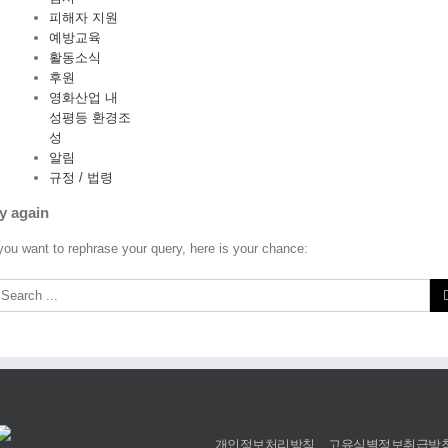
피해자 지원
예방교육
활동소식
후원
영화산업 내
성평등 환경조
성
알림
규정 / 법령
y again
 you want to rephrase your query, here is your chance:
개인정보처리방침
고유식별정보취급방