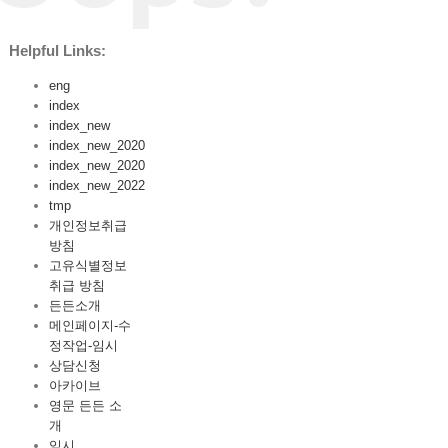
Helpful Links:
eng
index
index_new
index_new_2020
index_new_2020
index_new_2022
tmp
개인정보취급
방침
고유식별정보
취급 방침
든든소개
메인페이지-수
정작업-임시
상담신청
아카이브
영문 든든 소
개
임시