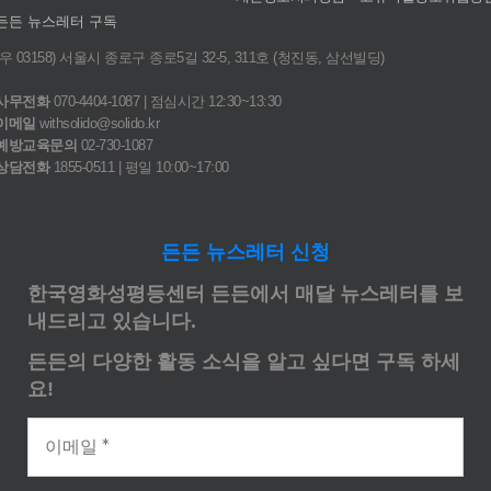
든든 뉴스레터 구독
(우 03158) 서울시 종로구 종로5길 32-5, 311호 (청진동, 삼선빌딩)
사무전화
070-4404-1087 | 점심시간 12:30~13:30
이메일
withsolido@solido.kr
예방교육문의
02-730-1087
상담전화
1855-0511 | 평일 10:00~17:00
든든 뉴스레터 신청
한국영화성평등센터 든든에서 매달 뉴스레터를 보
내드리고 있습니다.
든든의 다양한 활동 소식을 알고 싶다면 구독 하세
요!