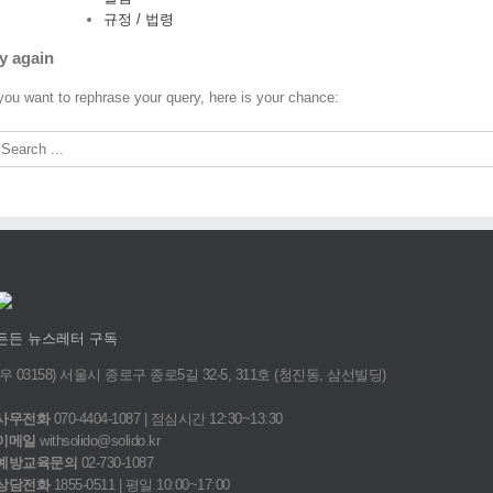
규정 / 법령
y again
 you want to rephrase your query, here is your chance:
든든 뉴스레터 구독
(우 03158) 서울시 종로구 종로5길 32-5, 311호 (청진동, 삼선빌딩)
사무전화
070-4404-1087 | 점심시간 12:30~13:30
이메일
withsolido@solido.kr
예방교육문의
02-730-1087
상담전화
1855-0511 | 평일 10:00~17:00