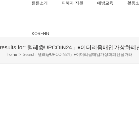
든든소개
피해자 지원
예방교육
활동
KOR
ENG
h results for: 텔레@UPCOIN24」♦이더리움매입가상
Home
>
Search: 텔레@UPCOIN24」♦이더리움매입가상화폐선물거래