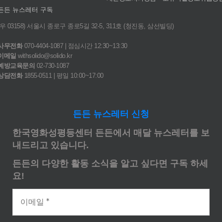
든든 뉴스레터 구독
(우 03158) 서울시 종로구 종로5길 32-5, 311호 (청진동, 삼선빌딩)
사무전화
070-4404-1087 | 점심시간 12:30~13:30
이메일
withsolido@solido.kr
예방교육문의
02-730-1087
상담전화
1855-0511 | 평일 10:00~17:00
든든 뉴스레터 신청
한국영화성평등센터 든든에서 매달 뉴스레터를 보
내드리고 있습니다.
든든의 다양한 활동 소식을 알고 싶다면 구독 하세
요!