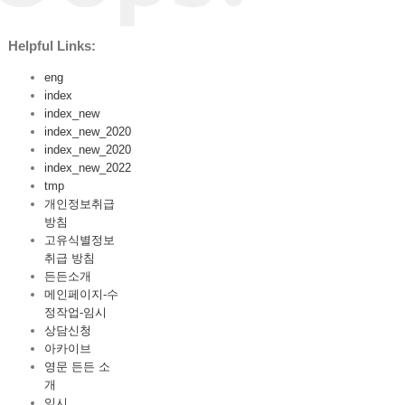
Helpful Links:
eng
index
index_new
index_new_2020
index_new_2020
index_new_2022
tmp
개인정보취급
방침
고유식별정보
취급 방침
든든소개
메인페이지-수
정작업-임시
상담신청
아카이브
영문 든든 소
개
임시