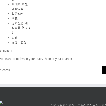
피해자 지원
예방교육
활동소식
후원
영화산업 내
성평등 환경조
성
알림
규정 / 법령
y again
 you want to rephrase your query, here is your chance:
개인정보처리방침
고유식별정보취급방