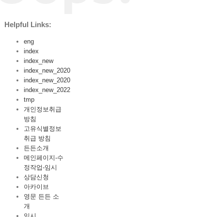
Helpful Links:
eng
index
index_new
index_new_2020
index_new_2020
index_new_2022
tmp
개인정보취급
방침
고유식별정보
취급 방침
든든소개
메인페이지-수
정작업-임시
상담신청
아카이브
영문 든든 소
개
임시