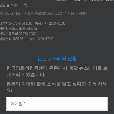
든든 뉴스레터 구독
(우 03158) 서울시 종로구 종로5길 32-5, 311호 (청진동, 삼선빌딩)
사무전화
070-4404-1087 | 점심시간 12:30~13:30
이메일
withsolido@solido.kr
예방교육문의
02-730-1087
상담전화
1855-0511 | 평일 10:00~17:00
든든 뉴스레터 신청
한국영화성평등센터 든든에서 매달 뉴스레터를 보
내드리고 있습니다.
든든의 다양한 활동 소식을 알고 싶다면 구독 하세
요!