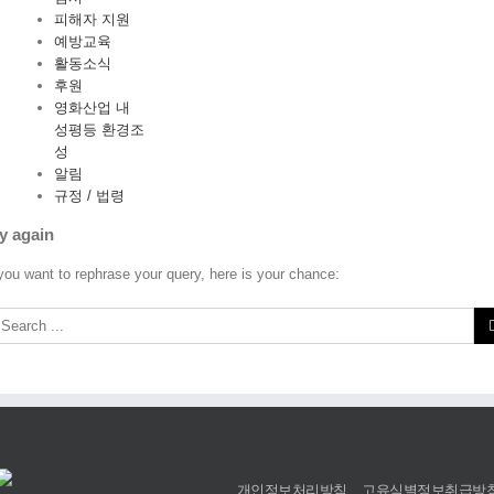
피해자 지원
예방교육
활동소식
후원
영화산업 내
성평등 환경조
성
알림
규정 / 법령
y again
 you want to rephrase your query, here is your chance:
개인정보처리방침
고유식별정보취급방