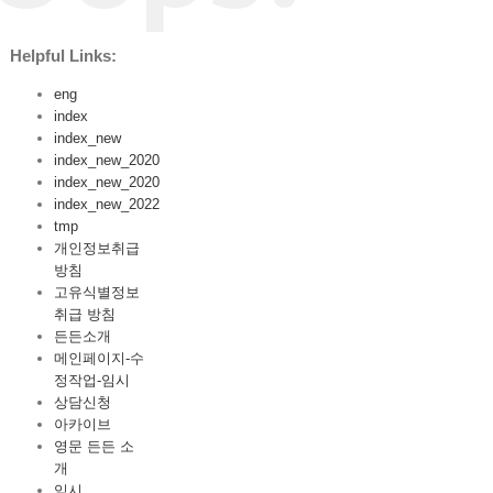
Helpful Links:
eng
index
index_new
index_new_2020
index_new_2020
index_new_2022
tmp
개인정보취급
방침
고유식별정보
취급 방침
든든소개
메인페이지-수
정작업-임시
상담신청
아카이브
영문 든든 소
개
임시