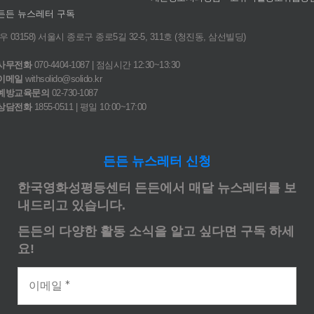
든든 뉴스레터 구독
(우 03158) 서울시 종로구 종로5길 32-5, 311호 (청진동, 삼선빌딩)
사무전화
070-4404-1087 | 점심시간 12:30~13:30
이메일
withsolido@solido.kr
예방교육문의
02-730-1087
상담전화
1855-0511 | 평일 10:00~17:00
든든 뉴스레터 신청
한국영화성평등센터 든든에서 매달 뉴스레터를 보
내드리고 있습니다.
든든의 다양한 활동 소식을 알고 싶다면 구독 하세
요!