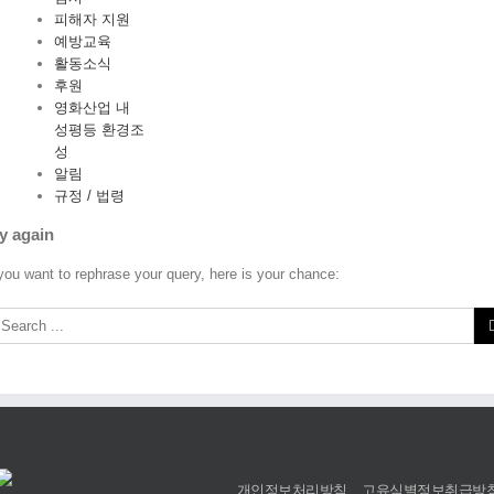
피해자 지원
예방교육
활동소식
후원
영화산업 내
성평등 환경조
성
알림
규정 / 법령
y again
 you want to rephrase your query, here is your chance:
개인정보처리방침
고유식별정보취급방