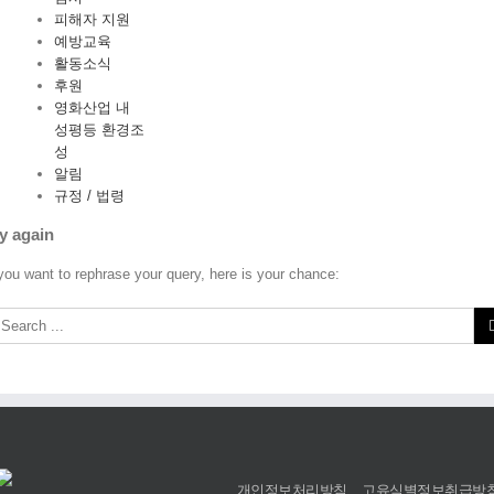
피해자 지원
예방교육
활동소식
후원
영화산업 내
성평등 환경조
성
알림
규정 / 법령
y again
 you want to rephrase your query, here is your chance:
개인정보처리방침
고유식별정보취급방