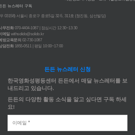
든든 뉴스레터 구독
(우 03158) 서울시 종로구 종로5길 32-5, 311호 (청진동, 삼선빌딩)
사무전화
070-4404-1087 | 점심시간 12:30~13:30
이메일
withsolido@solido.kr
예방교육문의
02-730-1087
상담전화
1855-0511 | 평일 10:00~17:00
든든 뉴스레터 신청
한국영화성평등센터 든든에서 매달 뉴스레터를 보
내드리고 있습니다.
든든의 다양한 활동 소식을 알고 싶다면 구독 하세
요!