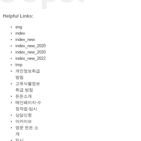
Helpful Links:
eng
index
index_new
index_new_2020
index_new_2020
index_new_2022
tmp
개인정보취급
방침
고유식별정보
취급 방침
든든소개
메인페이지-수
정작업-임시
상담신청
아카이브
영문 든든 소
개
임시