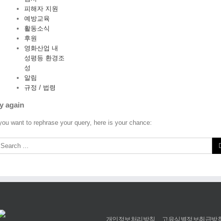
피해자 지원
예방교육
활동소식
후원
영화산업 내
성평등 환경조
성
알림
규정 / 법령
y again
 you want to rephrase your query, here is your chance:
개인정보처리방침
고유식별정보취급방