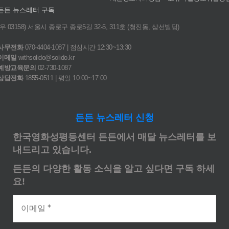
든든 뉴스레터 구독
(우 03158) 서울시 종로구 종로5길 32-5, 311호 (청진동, 삼선빌딩)
사무전화
070-4404-1087 | 점심시간 12:30~13:30
이메일
withsolido@solido.kr
예방교육문의
02-730-1087
상담전화
1855-0511 | 평일 10:00~17:00
든든 뉴스레터 신청
한국영화성평등센터 든든에서 매달 뉴스레터를 보
내드리고 있습니다.
든든의 다양한 활동 소식을 알고 싶다면 구독 하세
요!