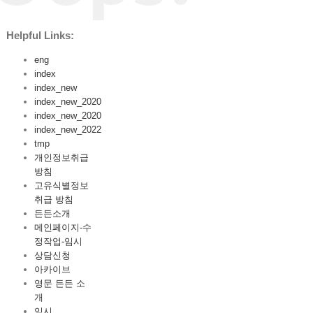
Helpful Links:
eng
index
index_new
index_new_2020
index_new_2020
index_new_2022
tmp
개인정보취급
방침
고유식별정보
취급 방침
든든소개
메인페이지-수
정작업-임시
상담신청
아카이브
영문 든든 소
개
임시