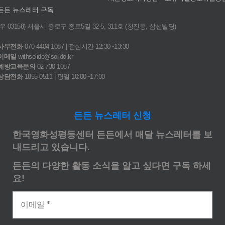
든든 뉴스레터 구독
(우 03158) 서울시 종로구 종로5길 32-5, 311호 (청진동, 삼선빌딩)
사무전화
070-4404-1087 | 점심시간 12:30~13:30
이메일
withsolido@solido.kr
예방교육문의
02-730-1087
상담전화
1855-0511 | 평일 10:00~17:00
든든 뉴스레터 신청
한국영화성평등센터 든든에서 매달 뉴스레터를 보
내드리고 있습니다.
든든의 다양한 활동 소식을 알고 싶다면 구독 하세
요!