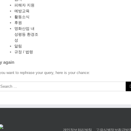
피해자 지원
예방교육
활동소식
후원
영화산업 내
성평등 환경조
성
알림
규정 / 법령
y again
 you want to rephrase your query, here is your chance:
개인정보처리방침
고유식별정보취급방