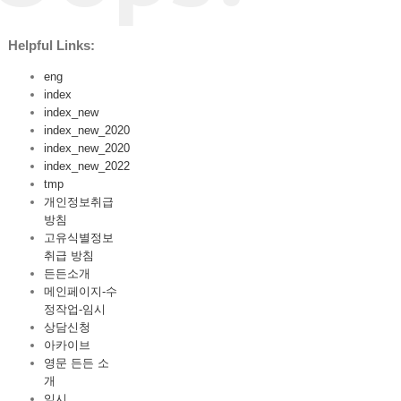
Helpful Links:
eng
index
index_new
index_new_2020
index_new_2020
index_new_2022
tmp
개인정보취급
방침
고유식별정보
취급 방침
든든소개
메인페이지-수
정작업-임시
상담신청
아카이브
영문 든든 소
개
임시