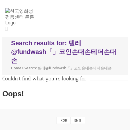
Search results for: 텔레
@fundwash「」코인손대손테더손대
손
Home
>
Search: 텔레@fundwash「」코인손대손테더손대손
Couldn't find what you're looking for!
Oops!
Helpful Links:
KOR
ENG
eng