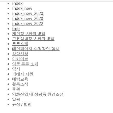
index
index_new
index_new_2020
index_new_2020
index_new_2022
tmp
개인정보취급 방침
고유식별정보 취급 방침
든든소개
메인페이지-수정작업-임시
상담신청
아카이브
영문 든든 소개
임시
피해자 지원
예방교육
활동소식
후원
영화산업 내 성평등 환경조성
알림
규정 / 법령