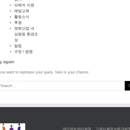
피해자 지원
예방교육
활동소식
후원
영화산업 내
성평등 환경조
성
알림
규정 / 법령
y again
 you want to rephrase your query, here is your chance:
개인정보처리방침
고유식별정보취급방