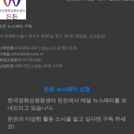
든든 뉴스레터 구독
(우 03158) 서울시 종로구 종로5길 32-5, 311호 (청진동, 삼선빌딩)
사무전화
070-4404-1087 | 점심시간 12:30~13:30
이메일
withsolido@solido.kr
예방교육문의
02-730-1087
상담전화
1855-0511 | 평일 10:00~17:00
든든 뉴스레터 신청
한국영화성평등센터 든든에서 매달 뉴스레터를 보
내드리고 있습니다.
든든의 다양한 활동 소식을 알고 싶다면 구독 하세
요!