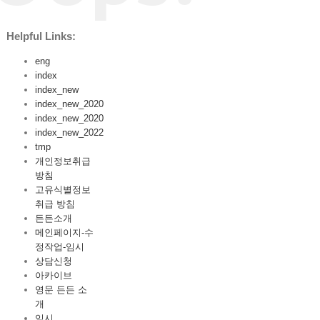
Helpful Links:
eng
index
index_new
index_new_2020
index_new_2020
index_new_2022
tmp
개인정보취급
방침
고유식별정보
취급 방침
든든소개
메인페이지-수
정작업-임시
상담신청
아카이브
영문 든든 소
개
임시