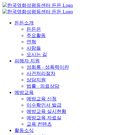
든든소개
든든은
주요활동
연혁
사람들
오시는 길
피해자 지원
성희롱 · 성폭력이란
사건처리절차
상담지원
법률 · 의료상담
예방교육
예방교육 신청
이수확인서 발급
예방교육 실시현황
예방교육 자료실
교육 컨텐츠
활동소식