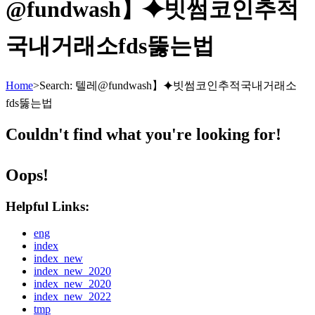
@fundwash】⯌빗썸코인추적
국내거래소fds뚫는법
Home
>
Search: 텔레@fundwash】⯌빗썸코인추적국내거래소
fds뚫는법
Couldn't find what you're looking for!
Oops!
Helpful Links:
eng
index
index_new
index_new_2020
index_new_2020
index_new_2022
tmp