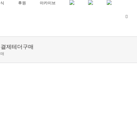
소식
후원
아카이브
곳핸드폰결제테더구매
구매