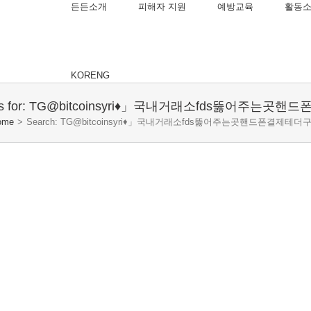
든든소개
피해자 지원
예방교육
활동
KOR
ENG
sults for: TG@bitcoinsyri♦」국내거래소fds뚫어주는
ome
>
Search: TG@bitcoinsyri♦」국내거래소fds뚫어주는곳핸드폰결제테더