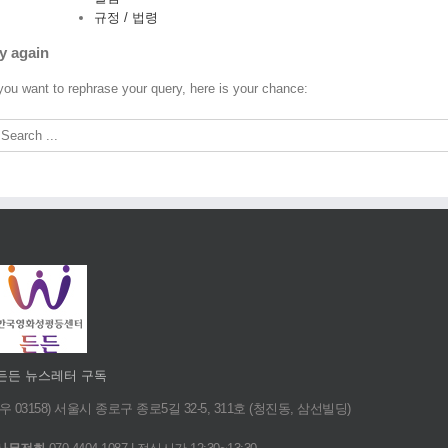
규정 / 법령
y again
 you want to rephrase your query, here is your chance:
든든 뉴스레터 구독
(우 03158) 서울시 종로구 종로5길 32-5, 311호 (청진동, 삼선빌딩)