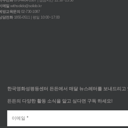
사무전화
070-4404-1087 | 점심시간 12:30~13:30
이메일
withsolido@solido.kr
예방교육문의
02-730-1087
상담전화
1855-0511 | 평일 10:00~17:00
한국영화성평등센터 든든에서 매달 뉴스레터를 보내드리고 
든든의 다양한 활동 소식을 알고 싶다면 구독 하세요!