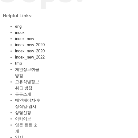
Helpful Links:
eng
index
index_new
index_new_2020
index_new_2020
index_new_2022
tmp
개인정보취급
방침
고유식별정보
취급 방침
든든소개
메인페이지-수
정작업-임시
상담신청
아카이브
영문 든든 소
개
임시