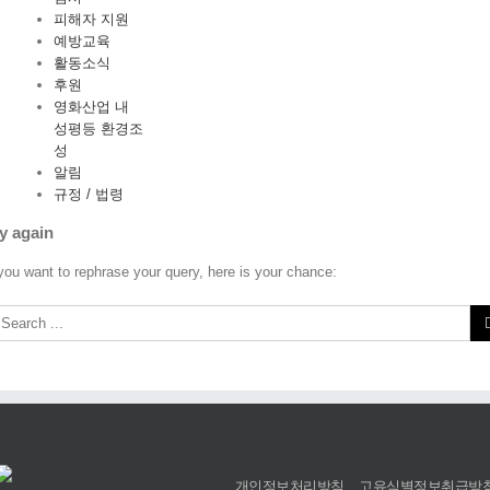
피해자 지원
예방교육
활동소식
후원
영화산업 내
성평등 환경조
성
알림
규정 / 법령
y again
 you want to rephrase your query, here is your chance:
개인정보처리방침
고유식별정보취급방