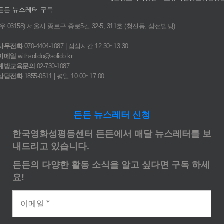
든든 뉴스레터 구독
(우 03158) 서울시 종로구 종로5길 32-5, 311호 (청진동, 삼선빌딩)
사무전화
070-4404-1087 | 점심시간 12:30~13:30
이메일
withsolido@solido.kr
예방교육문의
02-730-1087
상담전화
1855-0511 | 평일 10:00~17:00
든든 뉴스레터 신청
한국영화성평등센터 든든에서 매달 뉴스레터를 보
내드리고 있습니다.
든든의 다양한 활동 소식을 알고 싶다면 구독 하세
요!