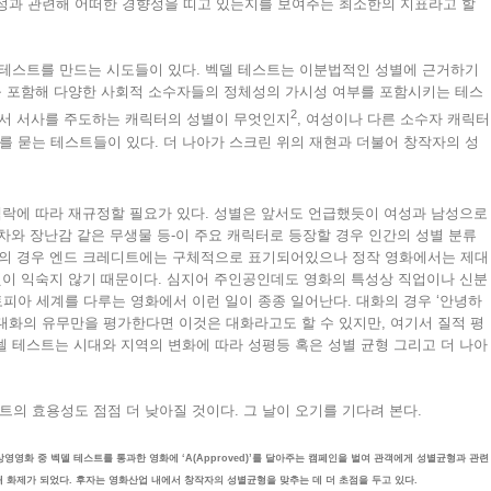
성과 관련해 어떠한 경향성을 띠고 있는지를 보여주는 최소한의 지표라고 할
 테스트를 만드는 시도들이 있다. 벡델 테스트는 이분법적인 성별에 근거하기
소수자를 포함해 다양한 사회적 소수자들의 정체성의 가시성 여부를 포함시키는 테스
2
어서 서사를 주도하는 캐릭터의 성별이 무엇인지
, 여성이나 다른 소수자 캐릭터
 묻는 테스트들이 있다. 더 나아가 스크린 위의 재현과 더불어 창작자의 성
 맥락에 따라 재규정할 필요가 있다. 성별은 앞서도 언급했듯이 여성과 남성으로
 차와 장난감 같은 무생물 등-이 주요 캐릭터로 등장할 경우 인간의 성별 분류
이름의 경우 엔드 크레디트에는 구체적으로 표기되어있으나 정작 영화에서는 제대
 것이 익숙지 않기 때문이다. 심지어 주인공인데도 영화의 특성상 직업이나 신분
피아 세계를 다루는 영화에서 이런 일이 종종 일어난다. 대화의 경우 ‘안녕하
그 대화의 유무만을 평가한다면 이것은 대화라고도 할 수 있지만, 여기서 질적 평
델 테스트는 시대와 지역의 변화에 따라 성평등 혹은 성별 균형 그리고 더 나아
의 효용성도 점점 더 낮아질 것이다. 그 날이 오기를 기다려 본다.
은 상영영화 중 벡델 테스트를 통과한 영화에 ‘A(Approved)’를 달아주는 캠페인을 벌여 관객에게 성별균형과 관련
시도해 화제가 되었다. 후자는 영화산업 내에서 창작자의 성별균형을 맞추는 데 더 초점을 두고 있다.