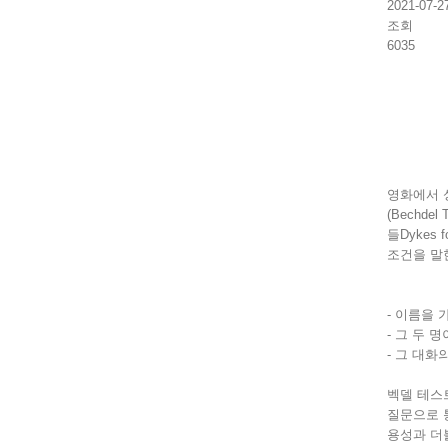
2021-07-2
조회
6035
영화에서 
(Bechd
들Dykes
조건을 말
- 이름을
- 그 두 
- 그 대화
벡델 테스
질문으로 
용성과 더