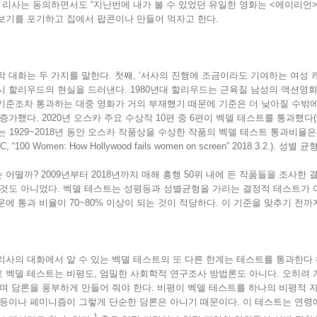
, 리사는 동의하면서도 “지난번에 내가 볼 수 있었던 유일한 영화는 <에이리언
보기를 포기하고 집에서 팝콘이나 만들어 먹자고 한다.
막 대화는 두 가지를 말한다. 첫째, ‘서사의 진행에 조금이라도 기여하는 여성 
시 할리우드의 현실을 드러낸다. 1980년대 할리우드는 근육질 남성의 액션영
기준조차 통과하는 대중 영화가 거의 부재했기 때문에 기준은 더 낮아질 수밖에 
증가했다. 2020년 오스카 주요 수상작 10편 중 6편이 벡델 테스트를 통과했다(<주
는 1929~2018년 동안 오스카 작품상을 수상한 작품의 벡델 테스트 통과비율은
, “100 Women: How Hollywood fails women on screen” 2018.
어떨까? 2009년부터 2018년까지 매해 흥행 50위 내에 든 작품들을 조사한 결
 것도 아니었다. 벡델 테스트는 성평등과 성별균형을 가리는 결정적 테스트가
에 통과 비율이 70~80% 이상이 되는 것이 적당하다. 이 기준을 맞추기 전까
리사의 대화에서 알 수 있는 벡델 테스트의 또 다른 한계는 테스트를 통과한다
 벡델 테스트는 비평도, 엄밀한 사회학적 연구조사 방법론도 아니다. 오히려 
하며 담론을 풍부하게 만들어 줘야 한다. 비평이 벡델 테스트를 하나의 비평적 
평등이나 페미니즘이 그렇게 단순한 담론은 아니기 때문이다. 이 테스트는 연
1