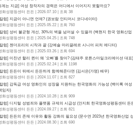
영화계는 지금] 여성 창작자의 경력은 어디에서 이어지지 못할까요?
영화성평등센터 든든
|
2026.07.10
|
조회 38
칼럼] 지금이 아니면 언제? (권보람 인티머시 코디네이터)
영화성평등센터 든든
|
2025.05.22
|
조회 760
칼럼] 성비 불균형 개선, 30%의 벽을 넘어설 수 있을까 (백현지 한국 영화산업
영화성평등센터 든든
|
2025.04.25
|
조회 748
칼럼] 젠더프리의 시작과 끝 (강예솔 마리끌레르 시니어 피처 에디터)
영화성평등센터 든든
|
2025.03.26
|
조회 694
칼럼] 미친년 할리 퀸이 왜 ‘오빠’를 찾아? (김태주 로튼스마일크리에이션 대표
영화성평등센터 든든
|
2025.02.24
|
조회 1198
칼럼] 든든이 뒤에서 든든하게 함께해준다면 (김서은(가명) 배우)
영화성평등센터 든든
|
2024.11.07
|
조회 827
든칼럼] 감독급 여성 영화인의 성장을 지원하는 한국영화의 가능성 (백미록 여성
책임자)
영화성평등센터 든든
|
2024.10.28
|
조회 909
든칼럼] 디지털 성범죄와 플랫폼 규제의 시급성 (안지희 한국영화성평등센터 든
영화성평등센터 든든
|
2024.09.27
|
조회 821
칼럼] 든든의 존재 이유와 활동 강화의 필요성 (문수연 2023년 한국영화산업
영화성평등센터 든든
|
2024.08.30
|
조회 690