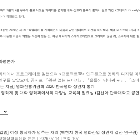
화의 3분의 2를 우주에 홀로 낙오된 캐릭터를 연기한 배우 산드라 블록이 혼자서 끌고 가간 <그래비티 Gravity
 더 각광받고 있다.
합은 2020년 제1회 ‘벡델데이’를 개최하면서 다음과 같은 업데이트 버전을 제시했다. 벡델 테스트의 3가지 조
과 비등한 비중의 역할을 여성이 맡을 것, 여성 캐릭터가 스테레오타입으로 그려지지 않을 것, 소수자에 대한 혐
화평론가
화제에서 프로그래머로 일했으며 <프로젝트38> 연구원으로 영화와 디지털 미
구를 맡았으며, 공저로 『원본 없는 판타지』, 『을들의 당나귀 귀』, 『소녀들:
계는 지금] 영화진흥위원회 2020 한국영화 성인지 통계
] 영화계 및 대학 영화과에서의 다양성 교육의 필요성 (김선아 단국대학교 공
칼럼] 여성 창작자가 멈추는 자리 (백현지 한국 영화산업 성인지 결산 연구원)
영화성평등센터 든든
|
2026.07.14
|
조회 107