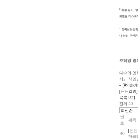
2
예를 들어, 영
포함된 테스트가
3
한국영화감독조
나 남성 주인공
조혜영 영
다수의 영
서』 책임연
«
[#영화
[든든칼럼
목록보기
전체 40
번
제목
호
[든든
40
한국