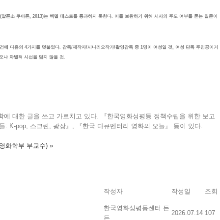
>(알폰소 쿠아론, 2013)는 벡델 테스트를 통과하지 못한다. 이를 보완하기 위해 서사의 주도 여부를 묻는 질문이
건에 다음의 4가지를 덧붙였다. 감독/제작자/시나리오작가/촬영감독 중 1명이 여성일 것, 여성 단독 주인공이거
오나 차별적 시선을 담지 않을 것.
학에 대한 글을 쓰고 가르치고 있다. 『한국영화성평등 정책수립을 위한 보고
 K-pop, 스크린, 광장』, 『한국 다큐멘터리 영화의 오늘』 등이 있다.
연영화학부 부교수)
»
작성자
작성일
조회
한국영화성평등센터 든
2026.07.14
107
든