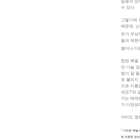
일종의 정
수 있다.
그렇기에 
때문에, 
트가 부상
들의 재현
별이나 다
한편 벡델
만 나눌 
법이 잘 
로 불리지
으로 이름
세요?’와
가는 배제
가 다양성
아마도 영
1
이러한 벡델 테
해 유용한 정보