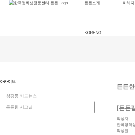
든든소개
피해자
KOR
ENG
아카이브
든든한
성평등 카드뉴스
든든한 시그널
[든든
작성자
한국영화
작성일