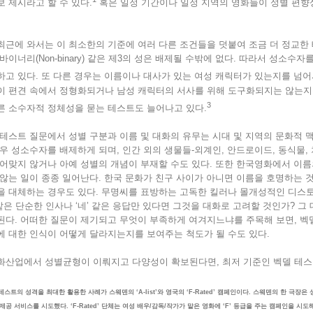
보 제시라고 할 수 있다.
혹은 일정 기간이나 일정 지역의 영화들이 성별 편향
최근에 와서는 이 최소한의 기준에 여러 다른 조건들을 덧붙여 조금 더 정교한
넌바이너리(Non-binary) 같은 제3의 성은 배제될 수밖에 없다. 따라서 성
하고 있다. 또 다른 경우는 이름이나 대사가 있는 여성 캐릭터가 있는지를 넘
이 편견 속에서 정형화되거나 남성 캐릭터의 서사를 위해 도구화되지는 않는지를
3
른 소수자적 정체성을 묻는 테스트도 늘어나고 있다.
 테스트 질문에서 성별 구분과 이름 및 대화의 유무는 시대 및 지역의 문화적
경우 성소수자를 배제하게 되며, 인간 외의 생물들-외계인, 안드로이드, 동식물,
들어맞지 않거나 아예 성별의 개념이 부재할 수도 있다. 또한 한국영화에서 
 않는 일이 종종 일어난다. 한국 문화가 친구 사이가 아니면 이름을 호명하는
을 대체하는 경우도 있다. 무명씨를 표방하는 고독한 킬러나 몰개성적인 디스토
 같은 단순한 인사나 ‘네’ 같은 응답만 있다면 그것을 대화로 고려할 것인가? 
된다. 어떠한 질문이 제기되고 무엇이 부족하게 여겨지느냐를 주목해 보면, 벡
에 대한 인식이 어떻게 달라지는지를 보여주는 척도가 될 수도 있다.
화산업에서 성별균형이 이뤄지고 다양성이 확보된다면, 최저 기준인 벡델 테스트
스트의 성격을 최대한 활용한 사례가 스웨덴의 ‘A-list’와 영국의 ‘F-Rated’ 캠페인이다. 스웨덴의 한 극장
제공 서비스를 시도했다. ‘F-Rated’ 단체는 여성 배우/감독/작가가 맡은 영화에 ‘F’ 등급을 주는 캠페인을 