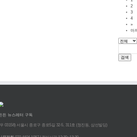
2
3
4
»
마
검색
든든 뉴스레터 구독
(우 03158) 서울시 종로구 종로5길 32-5, 311호 (청진동, 삼선빌딩)