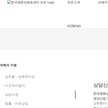
든든소개
피해자
KOR
ENG
피해자 지원
성희롱 · 성폭력이란
상담신
사건처리절차
한국영화
상담지원
영상산업 
법률 · 의료상담
성희롱이나