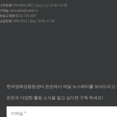
사무전화
070-4404-1087 | 점심시간 12:30~13:30
이메일
withsolido@solido.kr
예방교육문의
02-730-1087
상담전화
1855-0511 | 평일 10:00~17:00
한국영화성평등센터 든든에서 매달 뉴스레터를 보내드리고 
든든의 다양한 활동 소식을 알고 싶다면 구독 하세요!