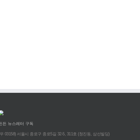
든든 뉴스레터 구독
(우 03158) 서울시 종로구 종로5길 32-5, 311호 (청진동, 삼선빌딩)